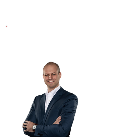
▶︎ JETZT für das kostenfreie
STRATEGIE-COACHING
bewerben!