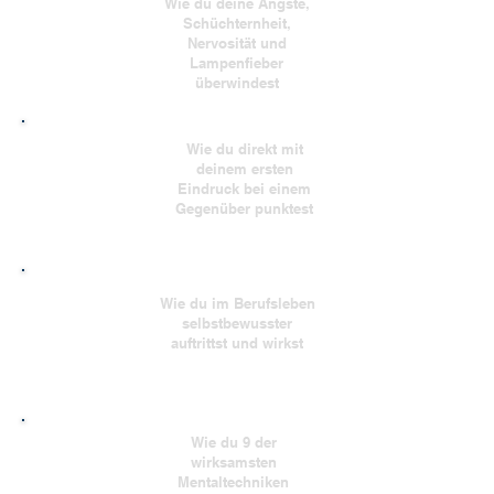
Wie du deine Ängste,
Schüchternheit,
Nervosität und
Lampenfieber
überwindest
Wie du direkt mit
deinem ersten
Eindruck bei einem
Gegenüber punktest
Wie du im Berufsleben
selbstbewusster
auftrittst und wirkst
Wie du 9 der
wirksamsten
Mentaltechniken