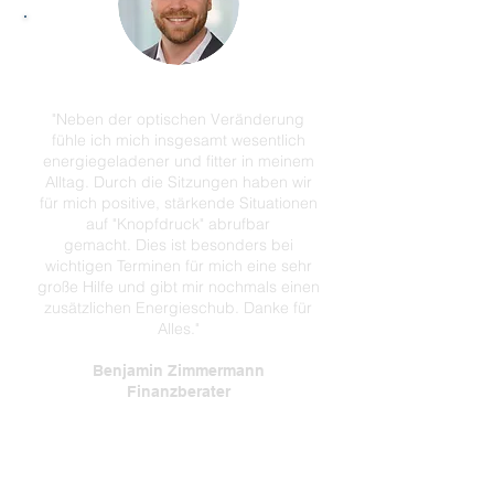
"Neben der optischen Veränderung
fühle ich mich insgesamt wesentlich
energiegeladener und fitter in meinem
Alltag. Durch die Sitzungen haben wir
für mich positive, stärkende Situationen
auf "Knopfdruck" abrufbar
gemacht. Dies ist besonders bei
wichtigen Terminen für mich eine sehr
große Hilfe und gibt mir nochmals einen
zusätzlichen Energieschub. Danke für
Alles."
Benjamin Zimmermann
Finanzberater