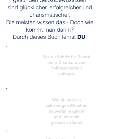
sind glücklicher, erfolgreicher und
charismatischer.
Die meisten wissen das - Doch wie
kommt man dahin?
Durch dieses Buch lernst
:
DU
Wie du Schritt für Schritt
mehr Charisma und
Selbstsicherheit
aufbaust
Wie du auch in
schwierigen Situation
souverän reagierst
und innerlich
gelassen bleibst