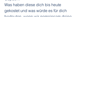
Was haben diese dich bis heute 
gekostet und was würde es für dich 
bedeuten, wenn wir gemeinsam deine 
Limitierungen auflösen?
Welche Auswirkung hätte das auf 
deine persönliche Zukunft in einem 
Jahr, in drei Jahren oder gar in fünf 
Jahren?
Alle ansehen
Aktuelle Beiträge